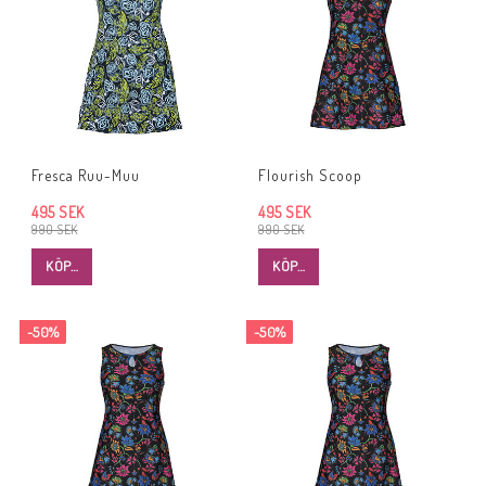
Fresca Ruu-Muu
Flourish Scoop
495 SEK
495 SEK
990 SEK
990 SEK
KÖP…
KÖP…
-50%
-50%