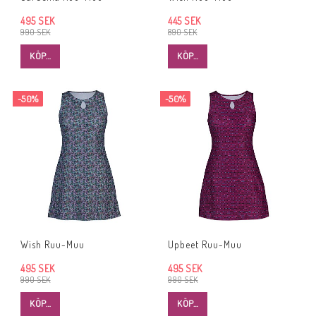
495 SEK
445 SEK
990 SEK
890 SEK
KÖP…
KÖP…
-50%
-50%
Wish Ruu-Muu
Upbeet Ruu-Muu
495 SEK
495 SEK
990 SEK
990 SEK
KÖP…
KÖP…