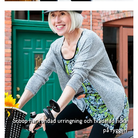
Scoop har rundad urringning och tvådelad ficka
på ryggen