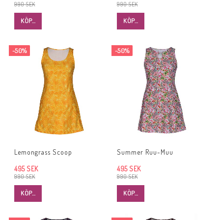
990 SEK
990 SEK
KÖP…
KÖP…
-50%
-50%
Lemongrass Scoop
Summer Ruu-Muu
495 SEK
495 SEK
990 SEK
990 SEK
KÖP…
KÖP…