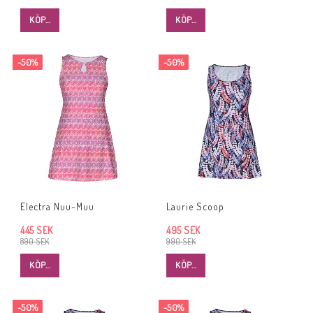
KÖP…
KÖP…
-50%
-50%
Electra Nuu-Muu
Laurie Scoop
445 SEK
495 SEK
890 SEK
990 SEK
KÖP…
KÖP…
-50%
-50%