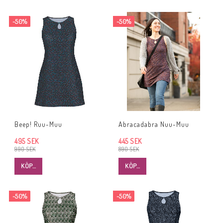
-50%
-50%
Beep! Ruu-Muu
Abracadabra Nuu-Muu
495 SEK
445 SEK
990 SEK
890 SEK
KÖP…
KÖP…
-50%
-50%