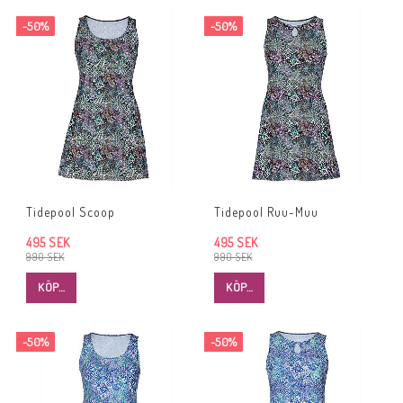
-50%
-50%
Tidepool Scoop
Tidepool Ruu-Muu
495 SEK
495 SEK
990 SEK
990 SEK
KÖP…
KÖP…
-50%
-50%