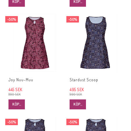
KÖP…
KÖP…
-50%
-50%
Joy Nuu-Muu
Stardust Scoop
445 SEK
495 SEK
890 SEK
990 SEK
KÖP…
KÖP…
-50%
-50%