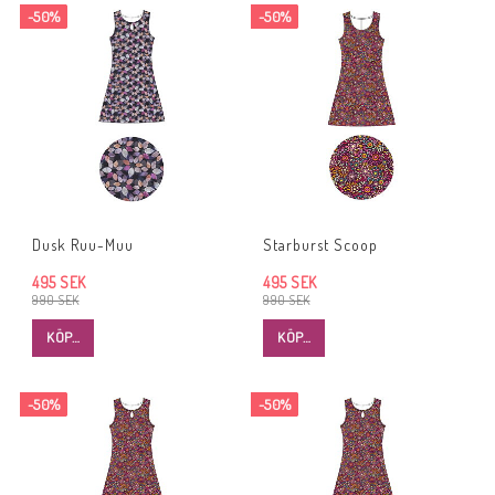
-50%
-50%
Dusk Ruu-Muu
Starburst Scoop
495 SEK
495 SEK
990 SEK
990 SEK
KÖP…
KÖP…
-50%
-50%