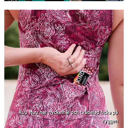
Ruu Muu har nyckelhål och tvådelad ficka på
ryggen