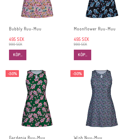
Bubbly Ruu-Muu
Moonflower Ruu-Muu
495 SEK
495 SEK
990 SEK
990 SEK
KÖP…
KÖP…
-50%
-50%
Gardenia Ruu-Muu
Wish Nuu-Muu