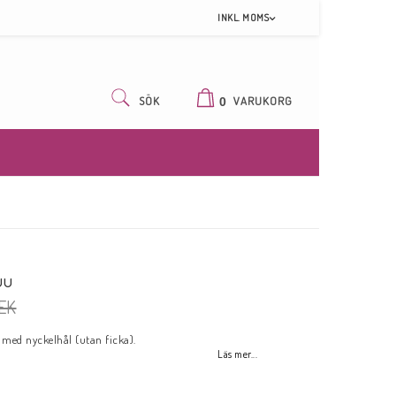
INKL. MOMS
SÖK
VARUKORG
0
uu
EK
 med nyckelhål (utan ficka).
Läs mer...