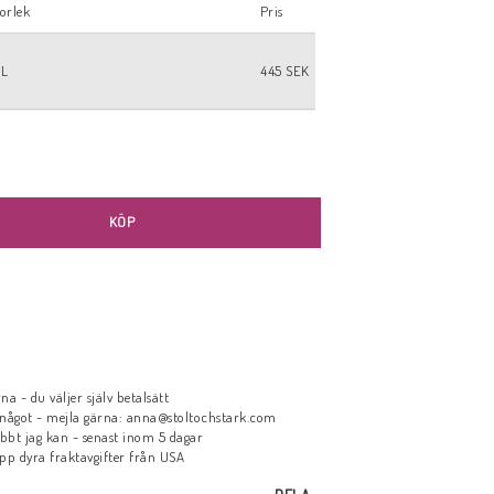
orlek
Pris
XL
445 SEK
KÖP
a - du väljer själv betalsätt
något - mejla gärna: anna@stoltochstark.com
abbt jag kan - senast inom 5 dagar
ipp dyra fraktavgifter från USA