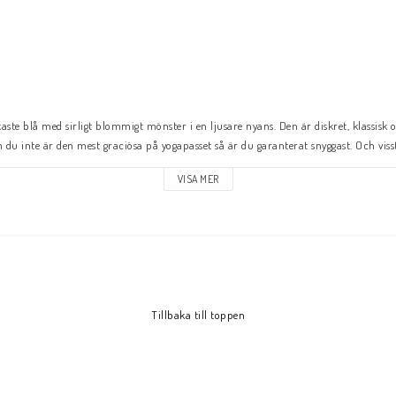
aste blå med sirligt blommigt mönster i en ljusare nyans. Den är diskret, klassisk 
du inte är den mest graciösa på yogapasset så är du garanterat snyggast. Och visst
gg och bekväm? Den här klänningen kan du gärna ha på fest och varför inte seda
VISA MER
illverkad i ett tyg av polyester (83%) och spandex (17%) som fungerar för allt från 
Tillbaka till toppen