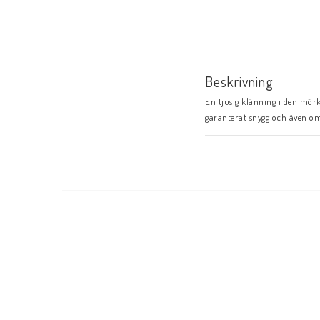
Beskrivning
En tjusig klänning i den mörk
garanterat snygg och även om 
extra när man känner sig sny
den hamnar i tvätten? Den är t