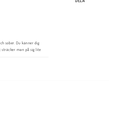
DELA
och sober. Du känner dig
 sträcker man på sig lite
n ta en löprunda i den innan
träning till fest.