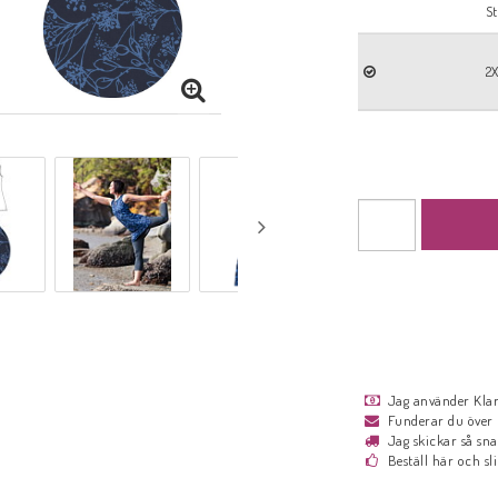
St
2
Jag använder Klarn
Funderar du över 
Jag skickar så sn
Beställ här och sl